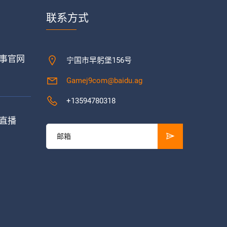
联系方式
事官网
宁国市早躬堡156号
Gamej9com@baidu.ag
+13594780318
直播