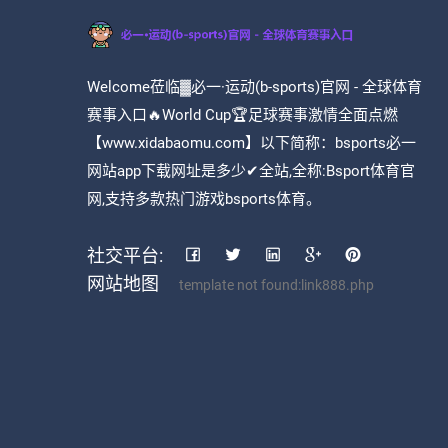
Welcome莅临▓必一·运动(b-sports)官网 - 全球体育
赛事入口🔥World Cup🏆足球赛事激情全面点燃
【www.xidabaomu.com】以下简称：bsports必一
网站app下载网址是多少✔全站,全称:Bsport体育官
网,支持多款热门游戏bsports体育。
社交平台:
网站地图
template not found:link888.php