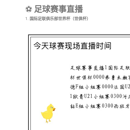
⚽
足球赛事直播
1.
国际足联俱乐部世界杯（世俱杯）