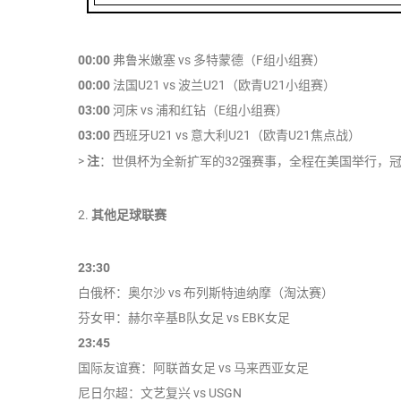
00:00
弗鲁米嫩塞 vs 多特蒙德（F组小组赛）
00:00
法国U21 vs 波兰U21（欧青U21小组赛）
03:00
河床 vs 浦和红钻（E组小组赛）
03:00
西班牙U21 vs 意大利U21（欧青U21焦点战）
>
注
：世俱杯为全新扩军的32强赛事，全程在美国举行，冠军
2.
其他足球联赛
23:30
白俄杯：奥尔沙 vs 布列斯特迪纳摩（淘汰赛）
芬女甲：赫尔辛基B队女足 vs EBK女足
23:45
国际友谊赛：阿联酋女足 vs 马来西亚女足
尼日尔超：文艺复兴 vs USGN