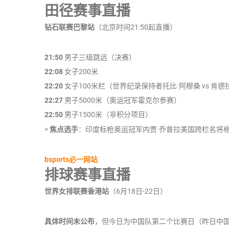
田径赛事直播
钻石联赛巴黎站
（北京时间21:50起直播）
21:50
男子三级跳远（决赛）
22:08
女子200米
22:20
女子100米栏（世界纪录保持者托比·阿穆桑 vs 肯德
22:27
男子5000米（奥运冠军霍克尔参赛）
22:50
男子1500米（非积分项目）
>
焦点选手
：印度标枪奥运冠军内贾·乔普拉美国跨栏名将
bsports必一网站
排球赛事直播
世界女排联赛香港站
（6月18日-22日）
具体时间未公布
，但今日为中国队第二个比赛日（昨日中国