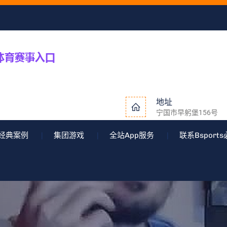
地址
宁国市早躬堡156号
经典案例
集团游戏
全站app服务
联系bsport